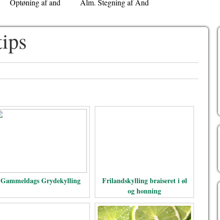
Optøning af and
Alm. Stegning af And
tips
Gammeldags Grydekylling
Frilandskylling braiseret i øl
og honning