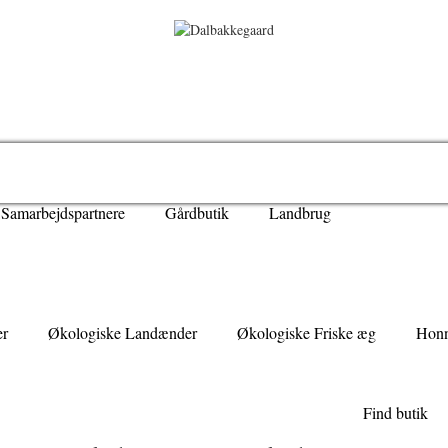
Samarbejdspartnere
Gårdbutik
Landbrug
er
Økologiske Landænder
Økologiske Friske æg
Honn
Find butik