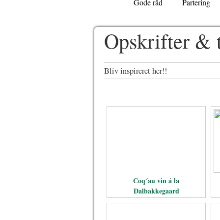
Gode råd
Partering
Opskrifter & 
Bliv inspireret her!!
Coq´au vin á la
Dalbakkegaard