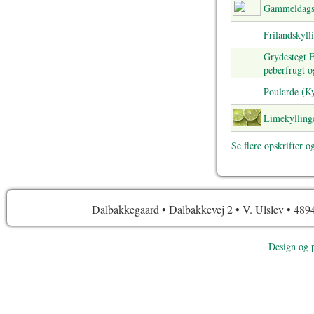
Gammeldags
Frilandskyll
Grydestegt F
peberfrugt o
Poularde (K
Limekyllinge
Se flere opskrifter og
Dalbakkegaard • Dalbakkevej 2 • V. Ulslev • 4894
Design og 