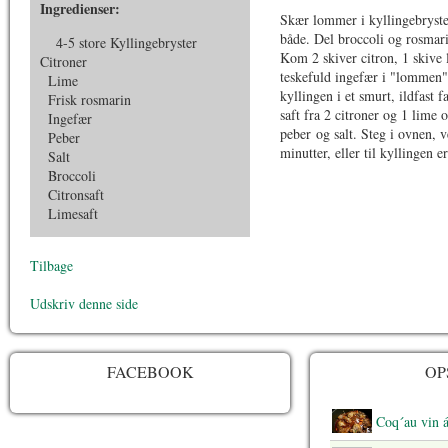
Ingredienser:
Skær lommer i kyllingebryste
både. Del broccoli og rosmar
4-5 store Kyllingebryster
Kom 2 skiver citron, 1 skive 
Citroner
teskefuld ingefær i "lommen"
Lime
kyllingen i et smurt, ildfast
Frisk rosmarin
saft fra 2 citroner og 1 lime
Ingefær
peber og salt. Steg i ovnen, v
Peber
minutter, eller til kyllingen e
Salt
Broccoli
Citronsaft
Limesaft
Tilbage
Udskriv denne side
FACEBOOK
OP
Coq´au vin 