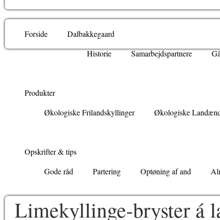
Forside
Dalbakkegaard
Historie
Samarbejdspartnere
Gå
Produkter
Økologiske Frilandskyllinger
Økologiske Landæn
Opskrifter & tips
Gode råd
Partering
Optøning af and
Al
Limekyllinge-bryster á l