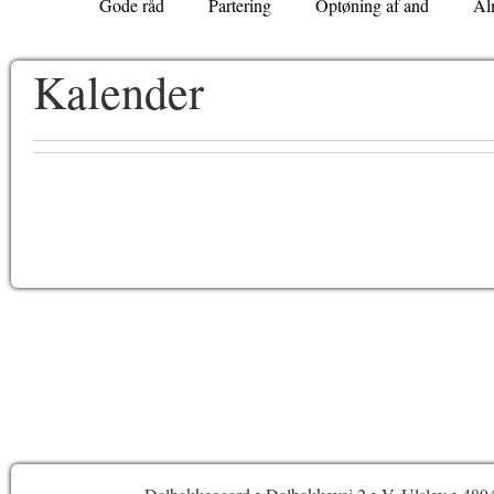
Gode råd
Partering
Optøning af and
Al
Kalender