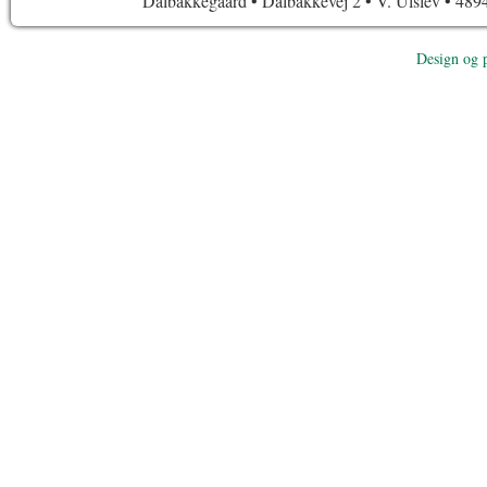
Dalbakkegaard • Dalbakkevej 2 • V. Ulslev • 4894
Design og 